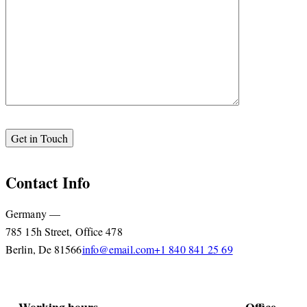
Contact Info
Germany —
785 15h Street, Office 478
Berlin, De 81566
info@email.com
+1 840 841 25 69
Working hours
Office