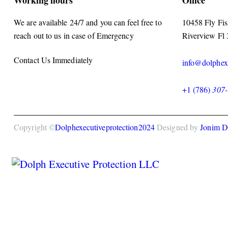
We are available 24/7 and you can feel free to
10458 Fly Fis
reach out to us in case of Emergency
Riverview Fl
Contact Us Immediately
info@dolphex
+1 (786)
307
Copyright ©
Dolphexecutiveprotection2024
Designed by
Jonim Di