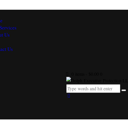
e
Services
ut Us
g
act Us
0 items
-
$0.00
0