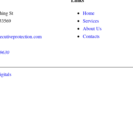
hing St
Home
 33569
Services
About Us
Contacts
ecutiveprotection.com
-9630
gitals