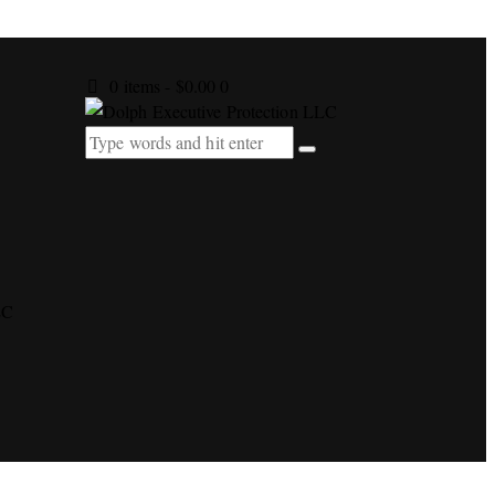
0 items
-
$0.00
0