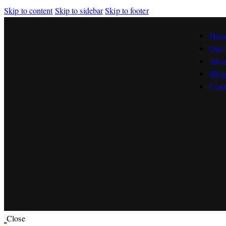
Skip to content
Skip to sidebar
Skip to footer
Hom
Our 
Abo
Blo
Cont
Close